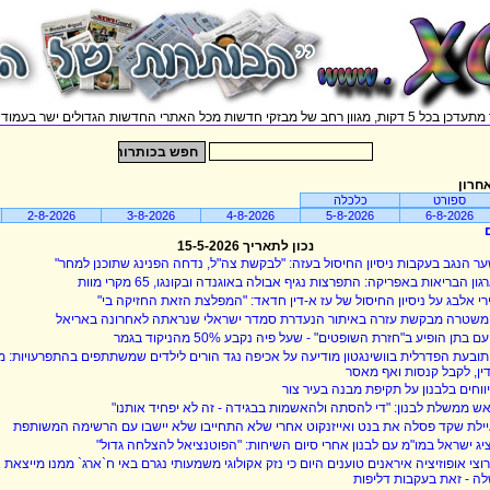
וון רחב של מבזקי חדשות מכל האתרי החדשות הגדולים ישר בעמוד אחד.
חרון
ספורט
כלכלה
2-8-2026
3-8-2026
4-8-2026
5-8-2026
6-8-2026
נכון לתאריך 15-5-2026
ר הנגב בעקבות ניסיון החיסול בעזה: "לבקשת צה"ל, נדחה הפנינג שתוכנן למחר"
גון הבריאות באפריקה: התפרצות נגיף אבולה באוגנדה ובקונגו, 65 מקרי מוות
רי אלבג על ניסיון החיסול של עז א-דין חדאד: "המפלצת הזאת החזיקה בי"
שטרה מבקשת עזרה באיתור הנעדרת סמדר ישראלי שנראתה לאחרונה באריאל
עם בתן הופיע ב"חזרת השופטים" - שעל פיה נקבע 50% מהניקוד בגמר
ובעת הפדרלית בוושינגטון מודיעה על אכיפה נגד הורים לילדים שמשתתפים בהתפרעויות: מי 
ין, לקבל קנסות ואף מאסר
ווחים בלבנון על תקיפת מבנה בעיר צור
ש ממשלת לבנון: "די להסתה ולהאשמות בבגידה - זה לא יפחיד אותנו"
ילת שקד פסלה את בנט ואייזנקוט אחרי שלא התחייבו שלא יישבו עם הרשימה המשותפת
יג ישראל במו"מ עם לבנון אחרי סיום השיחות: "הפוטנציאל להצלחה גדול"
ה - זאת בעקבות דליפות