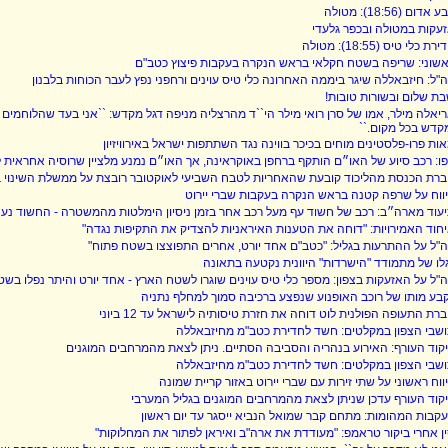
 אדום (18:56): מטולה
עקות במטולה ובכפר גלעדי
רת כלי טיס (18:55): מטולה
שוני: שריפה בשטח חקלאי בראש הנקרה בעקבות פיצוץ כטב"ם
"ל: חיזבאללה שיגר ביממה האחרונה כלי טיס עוינים ורחפני נפץ לעבר הכוחות בלבנון
ת שלום ובשורות טובות!
יאלה מילר, אמו של סרן רואי מילר הי``ד מהרצליה מניפה דגל מקדש: ``אני בעד שהלוחמים 
קדש בכל מקום.``
ות פרו-פלסטינים מוחים בכיכר בווינה נגד השתתפות ישראל באירוויזיון
ו: רכב סיוע של האו״ם הותקף ברחפן באוקראינה, אך האו״ם נמנע מלציין שרוסיה אחראית 
רת הכנסת מהליכוד קובעת שהאחריות לטבח השביעי לאוקטובר רובצת על ממשלת השינוי בג
ווח על שרפה קטנה בראש הנקרה בעקבות שברי יירוט
עוד מארה״ב: רכב של חשוד עף מעל רכב אחר בזמן ניסיון הימלטות מהמשטרה - החשוד נעצ
חוד האמירויות: "דוחה את הטענות האיראניות להצדיק את התקיפות נגדה"
"ל על ההתרעות בגליל: "כטב"ם אחד יורט, אחרים התפוצצו בשטח פתוח"
לו של מתמודד "הישרדות" היוונית נקטעה בתאונה
"ל על האזעקות בצפון: מספר כלי טיס עוינים שוגרו לשטח הארץ - אחד יורט והיתר נפלו בש
בע מותו של רוכב האופנוע שנפצע ברכיבה סמוך למחלף נתניה
רת התעופה הפולנית לוט דוחה את חזרת טיסותיה לישראל עד 12 ביוני
שבי הצפון במקלטים: חשד לחדירת כטב"מ מחיזבאללה
קוד העורף: האירוע בנהריה והסביבה הסתיים. ניתן לצאת מהמרחבים המוגנים
שבי הצפון במקלטים: חשד לחדירת כטב"מ מחיזבאללה
ווח ראשוני על שתי זירות עם שברי יירוט באזור קריית שמונה
קוד העורף עדכן שניתן לצאת מהמרחבים המוגנים בגליל המערבי
קבות המהומות: מתחם קבר שמואל הנביא ייסגר עד יום ראשון
ן אחרי ביקור טראמפ: "מעודדת את ארה"ב ואיראן לפתור את המחלוקות"