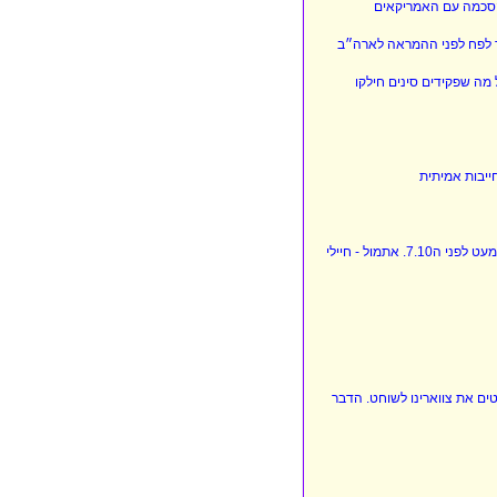
בהסכמה עם האמריקאים
ל מה שפקידים סינים חילקו
מהטיילת האיראנית במרון א ראס השקיף שר החוץ של איראן על גבול הצפון של מדינת ישראל מעט לפני ה7.10. אתמול - חיילי
טים את צווארינו לשוחט. הדבר