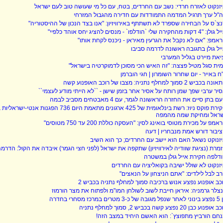
זנקוט לאזרח חרדי: נשב עם החרדים, בטח, עם כל מי שעושה טוב לעם ישראל
"ל ערך תרגיל המדמה התמודדות עם חדירה מהגבול המזרחי
צ`ס על הבחירה שספרד לא תשתתף באירוויזיון: "אנו בצד הנכון של ההיסטוריה"
 "4 דקות מהחקירה שלי `הודלפו` - מנסים להציג יחס אוהד כלפיי"
אמפ: "אם לא נקבל את הגרעין מאיראן - ניכנס לקחת אותו"
יל גולן בתגובה ראשונה לדרמה סביבו
יאת מיירט בגליל המערבי
ית סגל מטיל פצצה: "זה האיש הכי מסוכן לדמוקרטיה בישראל"
ח באייר - יום שחרור השומרון | חגי הוברמן
 בכביש 2 סמוך למחלף נתניה: מצבו של רוכב האופנוע קשה
יר ערבי שפך שמן רותח על אסיר אחר בזמן שישן - ``לא הייתי מודע לעצמי``
עם בתן סיים את החזרה הראשונה לגמר, עם 4 מאבטחים מסביב לבמה
ראל ומחיקת שמה מהמפה
אמפ על מכירת מטוסי בואינג לסין: "העסקה כוללת 200 עד 750 מטוסים"
יבור דורש אמת מנבחריו | דעה
זנוקט נשאל האם הוא יישב עם החרדים; כך הוא השיב
מרת (נציגת שוודיה לאירוויזיון) שתקפה את ישראל (לפני חצי הגמר) איבדה את הקול: הדר
דלפה חקירת אייל גולן במשטרה
זנקוט לא שולל ישיבה בקואליציה עם החרדים
ב לבל לילדים: "אתם הניצחון על הנאצים"
כב אופנוע נפצע אנוש ברכיבה סמוך למחלף נתניה בכביש 2
צלר גרמניה: איראן חייבת לשוב לשולחן המו"מ ולפתוח את מצר הורמוז
ל כ-3 מטרים במרכז מסחרי בחדרה
אופנוע כבן 20 נפצע קשה בכביש 2, סמוך למחלף נתניה
חם הורביץ מתפוצץ`: הוא האשם היחיד במצב הזה!