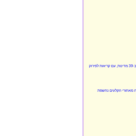
חקירת פוקס ניוז: רשת בינלאומית של 425 ארגונים מתאמת היום 736 הפגנות אנטי-ישראליות ב-39 מדינות, עם קריאות לפירוק
מה מאחורי הקלעים נחשפת