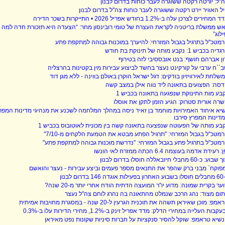
"ל: יורטה רקטה ששוגרה לעבר כוחות בדרום לבנון
ל האוויר יירט רקטה ששוגרה לעבר כוחות צה"ל בדרום לבנון
המחירים לצרכן עלה ב-1.2% בחודש אפריל 2026 • התייקרות בשכר הדירה
ש ממשלת בריטניה לקראת העצרת של טומי רובינסון מחר: “הצעדה היא תזכורת חדה למה 
ילוג”
מטכ"ל בתרגיל בגבול המזרחי: להיערך במוכנות גבוהה למתקפת פתע
ה בכביש 1: נקבע מותה של תינוקת בת חודש
ון אברהם חושף: בנט אובססיבי לזה בטירוף
``ח ערבי על קורקינט נעצר בחשד לביצוע עבירות מין בקטינות בהרצליה
שלחת לאירוויזיון בודקים: דגל ישראל הוקרן באולם בווינה - ללא מגן דוד
סה: הפצועים בתאונה ליד נווה אילן במצב קשה
בע מות התינוקת שנפגעה בתאונה בכביש 1
רה אורית סטרוק: הגיע הזמן לתקן את אוסלו
יא איחוד האמירויות מוחמד בן זאיד ניסה במהלך המלחמה לשכנע את מנהיגי מדינות המפר
דינות המפרץ סירבו
בע מותה של הפעוטה שנפצעה בתאונה קשה בין מכונית לאוטובוס בכביש 1
מטכ"ל בגבול המזרחי: "תרגיל הפתע מבטא את הטמעת הלקחים מ-7/10"
מטכ"ל בתרגיל פתע בגבול המזרחי: "נדרשת מוכנות גבוהה למתקפת פתע"
: רעידת אדמה בעוצמה 6.4 הכתה ממזרח לאי הונשו
וע: כ-60 מחבלי חיזבאללה חוסלו בדרום לבנון
פוקח` מבני ברק שהפר את התנאים מספר פעמים וביצע עבירות - נעצר והואשם
דה 146 בדרום לבנון
ער בקרית שמונה: מדוע יו"ר המועצה הדתית הודח אחרי יותר מ-20 שנה?
ום מצוד: נהג הרכב שנמלט מהתאונה בה נהרג לוחם צה"ל נעצר
מפ: מוכן שאיראן תשהה את תוכנית הגרעין ל-20 שנה - במסגרת מחויבות אמיתית
קבות העלייה במחירי הדלק: מדד אפריל זינק ב-1.2%, מחירי הדירות עלו ב-0.3%
שיא טראמפ: שוקל להסיר סנקציות על חברות סיניות שקונות נפט מאיראן