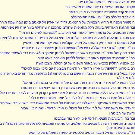
יר נפצע קשה מירי בבאקה אל גרבייה
קבות הודעת הפינוי: בריחה המונית מהעיר צור
רי אלבג: כל כלב ביג`י יומו ואתה חתיכת כלב
 נשאר ממנהיגי הזרוע הצבאית של החמאס, גדודי עז א-דין אל קאסם בזמן טבח שמח תורה
בר ההגנה האזרחית בעזה: חלק מהגופות שחולצו מהמבנה שהותקף בעיר עזה היו מפוחמות וה
שאת המטוסים של צרפת הגיעה לאזור חצי האי ערב: "למשימה לשיקום הורמוז"
עם אמיר:ההחלטה לחסל את עז אדין אל חדאד היא בפועל הירייה הראשונה לחזרה ללחימה 
טל המשפט החוזר בתיק האונס של מפיק הקולנוע האמריקני הארווי ויינשטיין
ה"ב: מפקד "גדודי חיזבאללה בעיראק" מואשם בתכנון פיגועים ביעדים יהודיים
רד החוץ של ארה``ב: הפסקת האש בין ישראל ללבנון תוארך ב-45 ימים כדי לאפשר התקדמות נוספת
ה״ב מעדכנת: הפסקת האש בין ישראל ללבנון הוארכה ב-45 ימים
 אופנוע החליק בכביש 90 באזור הצפוני של ים המלח, מצבו קשה
רם ביטחוני: "תקיפת עז א-דין חדאד - הזדמנות מבצעית עם סיכוי גבוה לסיכול"
מפקד במיליציה פרו איראנית נעצר והואשם בתכנון לפחות 18 מתקפות
לוס אנג׳לס.
ילי דמארי: "עז א-דין חדאד רצח את חברים שלי והחזיק בי במנהרות חמאס"
ני ניסיון החיסול: במערכת הביטחון חיכו שעז א-דין חדאד ייצא מדירת המסתור
ה״ב: מאסר עולם ללא אפשרות חנינה למחבל מצרי שזרק בקבוק תבערה לעבר יהודים בקולורדו
רי אלבג על תקיפת עז א-דין חדאד: "כל כלב ביג` יומו - ואתה חתיכת כלב"
רד המשפטים האמריקני יבקש לגזור עונש מוות על הגבר המואשם בירי בשני עובדי שגרירות 
ץ עדכן את משפחתה של לירי אלבג על סיכול עז א-דין חדאד - שהיה בין שוביה
דעת שר הביטחון
בר צה``ל בערבית הוציא הודעת פינוי לעיר צור שבלבנון
יטניה: הנחיות חדשות לתובעים נגד שלטים וסיסמאות פוגעניות לקראת ההפגנות הגדולות בל
נאה (הפגנת ימין)
ה"ב שוקלת: ישראל תעביר מיסים פלסטיניים לוועדת השלום של טראמפ