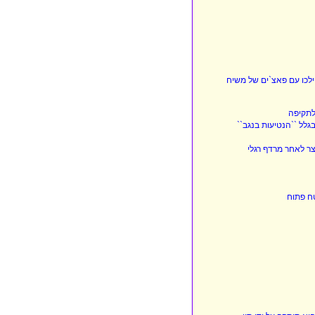
ילכו עם פאצ`ים של משיח
לתקיפה
לל ``הנטיעות בנגב``
ר לאחר מרדף רגלי
טח פתוח