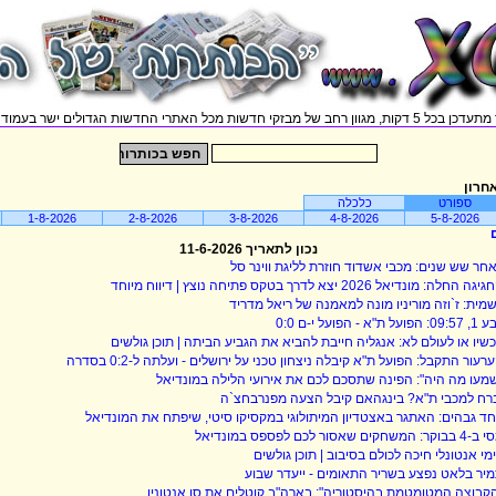
וון רחב של מבזקי חדשות מכל האתרי החדשות הגדולים ישר בעמוד אחד.
חרון
ספורט
כלכלה
1-8-2026
2-8-2026
3-8-2026
4-8-2026
5-8-2026
נכון לתאריך 11-6-2026
חר שש שנים: מכבי אשדוד חוזרת לליגת ווינר סל
גה החלה: מונדיאל 2026 יצא לדרך בטקס פתיחה נוצץ | דיווח מיוחד
מית: ז`וזה מוריניו מונה למאמנה של ריאל מדריד
: הפועל ת"א - הפועל י-ם 0:0
שיו או לעולם לא: אנגליה חייבת להביא את הגביע הביתה | תוכן גולשים
רעור התקבל: הפועל ת"א קיבלה ניצחון טכני על ירושלים - ועלתה ל-0:2 בסדרה
מעו מה היה": הפינה שתסכם לכם את אירועי הלילה במונדיאל
רח למכבי ת"א? בינגהאם קיבל הצעה מפנרבחצ`ה
ד גבהים: האתגר באצטדיון המיתולוגי במקסיקו סיטי, שיפתח את המונדיאל
וקר: המשחקים שאסור לכם לפספס במונדיאל
מי אנטונלי חיכה לכולם בסיבוב | תוכן גולשים
יר בלאט נפצע בשריר התאומים - ייעדר שבוע
קבוצה המטומטמת בהיסטוריה": בארה"ב קוטלים את סן אנטוניו