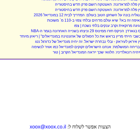
ן פלה למראדונה: האצטקה רושם פרק חדש בהיסטוריה
ן פלה למראדונה: האצטקה רושם פרק חדש בהיסטוריה
גליה בונה על השחקן הטוב בעולם: המדריך לבית 12 במונדיאל 2026
יפה זה בא? שיא עולם מדהים ובלתי צפוי ב-110 מ` משוכות
יגה מרוקאית וקרב ענקים בלתי נשכח | צפו
בגארדן: הניקס חזרו ממינוס 29 וניצחו בשנייה האחרונה בגמר ה-NBA
שבי הייתי מריץ בראש את כל הסגלים של ארגנטינה במונדיאלים" | ריאיון מיוחד
ן איראן לעיראק - ובלי נבחרת ישראל: זה יהיה מונדיאל של כדורגל נטו
ריחה המושלמת: אנחנו הישראלים זקוקים למונדיאל כמו אוויר לנשימה
היה רונאלדיניו: הלוואי שכך ייראה המונדיאל הקרוב | טור
הצעות אפשר לשלוח ל:
xoox@xoox.co.il