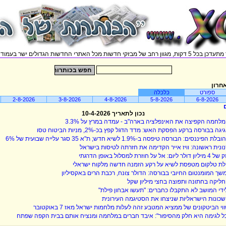
וון רחב של מבזקי חדשות מכל האתרי החדשות הגדולים ישר בעמוד אחד.
חרון
ספורט
כלכלה
2-8-2026
3-8-2026
4-8-2026
5-8-2026
6-8-2026
נכון לתאריך 10-4-2026
לחמה הקפיצה את האינפלציה בארה"ב - עמדה במרץ על 3.3%
יגה בבורסה ברקע הפסקת האש: מדד הדגל קפץ בכ-2%, מניות הביטוח טסו
בלת הפיננסים: הבורסה טיפסה ב-1.9% לשיא חדש; ת"א 35 סגר עלייה שבועית של 6%
ונית ראשונה: וויז אייר הקדימה את חזרתה לטיסות בישראל
ליון דולר ליום: אל על חוזרת למסלול באופן הדרגתי
לת טלקום מטפסת לשיא על רקע הזמנה חדשה מלקוח ישראלי
שך המומנטום החיובי בבורסה: הדולר צונח, רכבת הרים באקסיליון
ליקה בחתונה ותפוצה בחצי מיליון שקל
ידי המושב לא התקבלו כחברים: "תעשו אבחון פילת"
כונות הישראליות שניצחו את הסטיגמה העירונית
וי הביטקונים של ממציא המטבע זהה לעלות מלחמות ישראל מאז 7 באוקטובר
ל לגימה היא חלק מהסיפור": איבד חברים במלחמה ומנציח אותם בבית הקפה שפתח